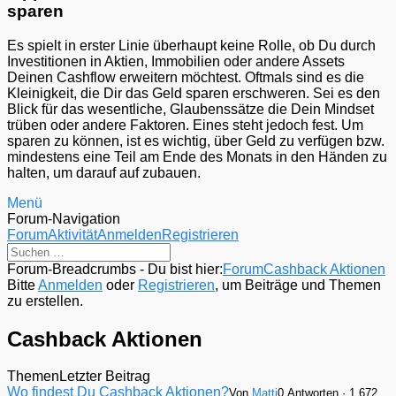
sparen
Es spielt in erster Linie überhaupt keine Rolle, ob Du durch
Investitionen in Aktien, Immobilien oder andere Assets
Deinen Cashflow erweitern möchtest. Oftmals sind es die
Kleinigkeit, die Dir das Geld sparen erschweren. Sei es den
Blick für das wesentliche, Glaubenssätze die Dein Mindset
trüben oder andere Faktoren. Eines steht jedoch fest. Um
sparen zu können, ist es wichtig, über Geld zu verfügen bzw.
mindestens eine Teil am Ende des Monats in den Händen zu
halten, um darauf auf zubauen.
Menü
Forum-Navigation
Forum
Aktivität
Anmelden
Registrieren
Forum-Breadcrumbs - Du bist hier:
Forum
Cashback Aktionen
Bitte
Anmelden
oder
Registrieren
, um Beiträge und Themen
zu erstellen.
Cashback Aktionen
Themen
Letzter Beitrag
Wo findest Du Cashback Aktionen?
Von
Matti
0 Antworten · 1.672