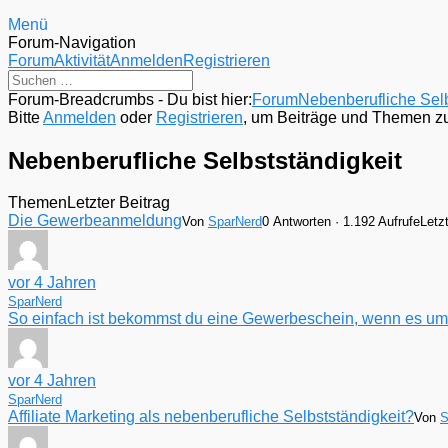
Menü
Forum-Navigation
Forum
Aktivität
Anmelden
Registrieren
Forum-Breadcrumbs - Du bist hier:
Forum
Nebenberufliche Selb
Bitte
Anmelden
oder
Registrieren
, um Beiträge und Themen zu 
Nebenberufliche Selbstständigkeit
Themen
Letzter Beitrag
Die Gewerbeanmeldung
Von
SparNerd
0 Antworten · 1.192 Aufrufe
Letz
vor 4 Jahren
SparNerd
So einfach ist bekommst du eine Gewerbeschein, wenn es um 
vor 4 Jahren
SparNerd
Affiliate Marketing als nebenberufliche Selbstständigkeit?
Von
S