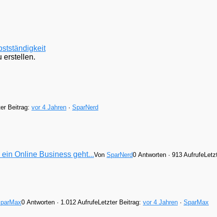
stständigkeit
erstellen.
ter Beitrag:
vor 4 Jahren
·
SparNerd
ein Online Business geht...
Von
SparNerd
0 Antworten · 913 Aufrufe
Letz
parMax
0 Antworten · 1.012 Aufrufe
Letzter Beitrag:
vor 4 Jahren
·
SparMax