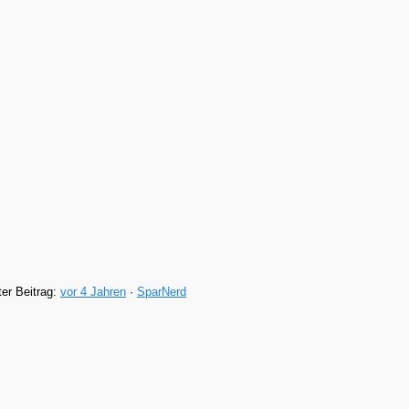
ter Beitrag:
vor 4 Jahren
·
SparNerd