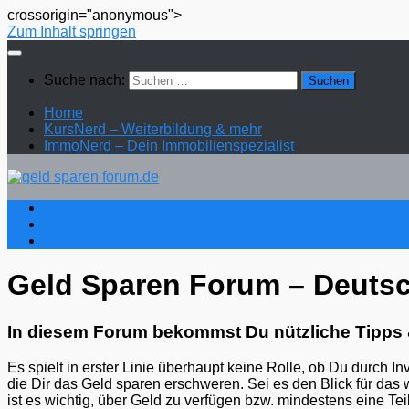
crossorigin="anonymous">
Zum Inhalt springen
Suche nach:
Home
KursNerd – Weiterbildung & mehr
ImmoNerd – Dein Immobilienspezialist
Home
KursNerd – Weiterbildung & mehr
ImmoNerd – Dein Immobilienspezialist
Geld Sparen Forum – Deuts
In diesem Forum bekommst Du nützliche Tipps 
Es spielt in erster Linie überhaupt keine Rolle, ob Du durch I
die Dir das Geld sparen erschweren. Sei es den Blick für das
ist es wichtig, über Geld zu verfügen bzw. mindestens eine T