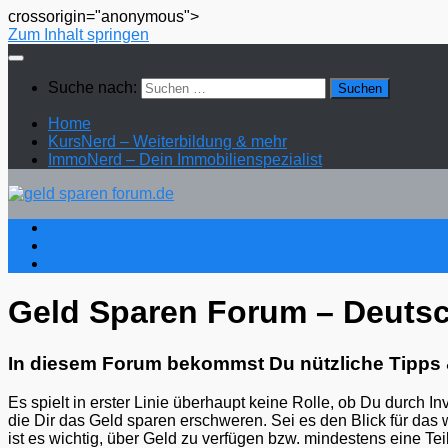
crossorigin="anonymous">
Zum Inhalt springen
Suche nach:
Home
KursNerd – Weiterbildung & mehr
ImmoNerd – Dein Immobilienspezialist
Home
KursNerd – Weiterbildung & mehr
ImmoNerd – Dein Immobilienspezialist
Geld Sparen Forum – Deuts
In diesem Forum bekommst Du nützliche Tipps 
Es spielt in erster Linie überhaupt keine Rolle, ob Du durch I
die Dir das Geld sparen erschweren. Sei es den Blick für das
ist es wichtig, über Geld zu verfügen bzw. mindestens eine T