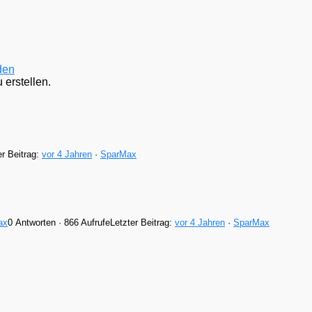
den
erstellen.
er Beitrag:
vor 4 Jahren
·
SparMax
ax
0 Antworten · 866 Aufrufe
Letzter Beitrag:
vor 4 Jahren
·
SparMax