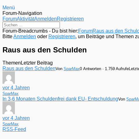
Menü
Forum-Navigation
Forum
Aktivität
Anmelden
Registrieren
Forum-Breadcrumbs - Du bist hier:
Forum
Raus aus den Schul
Bitte
Anmelden
oder
Registrieren
, um Beiträge und Themen zu 
Raus aus den Schulden
Themen
Letzter Beitrag
Raus aus den Schulden
Von
SparMax
0 Antworten · 1.759 Aufrufe
Letzt
vor 4 Jahren
SparMax
In 3-6 Monaten Schuldenfrei dank EU- Entschuldung
Von
SparM
vor 4 Jahren
SparMax
RSS-Feed