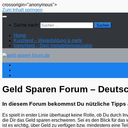
crossorigin="anonymous">
Zum Inhalt springen
Suche nach:
Home
KursNerd – Weiterbildung & mehr
ImmoNerd – Dein Immobilienspezialist
Home
KursNerd – Weiterbildung & mehr
ImmoNerd – Dein Immobilienspezialist
Geld Sparen Forum – Deuts
In diesem Forum bekommst Du nützliche Tipps 
Es spielt in erster Linie überhaupt keine Rolle, ob Du durch I
die Dir das Geld sparen erschweren. Sei es den Blick für das
ist es wichtig, über Geld zu verfügen bzw. mindestens eine T