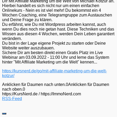
Dir Mit Affiliate Marketing um die Welt von Michael Kotzur an.
Hierbei handelt es sich nicht nur um einen einfachen
Onlinekurs - Nein es ist viel mehr! Du bekommst ein 4
Wochen Coaching, eine Telegramgruppe zum Austauschen
und Deine Frage zu klären.
Du erfährst, wie Du mit Wordpress arbeiten kannst, auch
wenn Du dies noch nie getan hast. Diese Techniken und das
Wissen aus diesen 4 Wochen, werden Dein Leben garantiert
verändern.
Du bist in der Lage eigene Projekt zu starten oder Deine
Website weiter auszubauen.
Sichere Dir am besten direkt einen Gratis Platz im Live
Webinar am 03.09.2022 - 11:00 Uhr und lerne das System
hinter "Mit Affiliate Marketing um die Welt" kennen...
https://kursnerd.de/go/mit-affiliate-marketing-um-die-welt-
kotzur/
Anklicken für Daumen nach unten.
0
Anklicken für Daumen
nach oben.
0
https://KursNerd.de / https://ImmoNerd.com
RSS-Feed