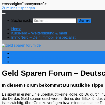
crossorigin="anonymous">
Zum Inhalt springen
Suche nach:
Home
KursNerd – Weiterbildung & mehr
ImmoNerd – Dein Immobilienspezialist
Home
KursNerd – Weiterbildung & mehr
ImmoNerd – Dein Immobilienspezialist
Geld Sparen Forum – Deuts
In diesem Forum bekommst Du nützliche Tipps 
Es spielt in erster Linie überhaupt keine Rolle, ob Du durch I
die Dir das Geld sparen erschweren. Sei es den Blick für das
ist es wichtig, über Geld zu verfügen bzw. mindestens eine T