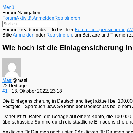
Menü
Forum-Navigation
Forum
Aktivität
Anmelden
Registrieren
Forum-Breadcrumbs - Du bist hier:
Forum
Einlagensicherung
Wi
Bitte
Anmelden
oder
Registrieren
, um Beiträge und Themen zu 
Wie hoch ist die Einlagensicherung i
Matti
@matti
22 Beiträge
#1
· 13. Oktober 2022, 23:18
Die Einlagensicherung in Deutschland liegt aktuell bei 100.0
Festgeld-, Sparbuch usw. So kann der Überschuss bei einem Zw
Daher ist zu Raten, die Beträge auf einem Konto, die 100.000 
überschüssige Summe durch die staatliche Einlagensicherung
Anklicken für Daumen nach unten.
0
Anklicken für Daumen nac